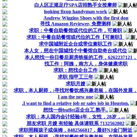
白人区正规足疗SPA店招熟手女按摩师
looking fixup handyman work
Andrew Wiggins Shoes with the first don
寻找 Amazon Reviewer, 免费测样
求职：中餐自助餐馆或代位的工作，可兼职
求职：中餐自助餐馆或代位的工作【可兼职】
求中国城附近企台或带位兼职工作
本人女，想在中国城找个中餐馆自助奇台或代位
本人想找一份日餐后厨房铁板的工作，6262237121
找工作：阿姨，南方人，身体健康求职
求职：想找企台工作
求职 指甲工三年
求职月嫂
求职，本人厨师，:寻找对餐饮感兴趣老板，在国外发展
I am the new one
.I want to find a relative job or sales job in Houston.
想找一份buffet店企台工.熟手..
求职：本人国内会计经验4年，女性，28岁，...
朋友求职 月嫂 有经验 具体请联系 7132562802
求职照顾孩子或保姆，8482566817，最好NJ金门附近
求职，本人厨师，:寻找对餐饮感兴趣老板，在国外发展