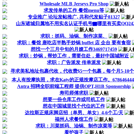
Wholesale MLB Jerseys Pro Shop
求发传单的工作 餐馆menu等
专业推广 论坛发帖推广, 共和代发贴子81327
山东诸城归属地不用实名认证手机号▇哪里有买卖QQ24222
求职：抓码、油锅、制作凉菜、
求职：餐馆 唐吃店半熟手炒锅 buffet 店 企台 要有食宿
想找一个三月中旬的月嫂工作3469717459
求职：炒锅，帮炒工作，需要住处，最好中国城附近
求职：广告派发 传单派发
寻求美私地址包裹代收，代收费$5一个包裹，每个月5-10个..
本人有按摩执照，求在Katy的正规按摩店工作。678646444
Antra 招聘全职前端工程师 提供OPT,H1B Sponsorship
寿司师傅求职
想要一份仓库工作或司机工作
想在中国城里找个代位的工作
达拉斯正规床脚店招（单男、单女）4-6个工/天
福州人求餐馆工作
求职：川菜抓码、油锅、制作凉菜等
看护孩子