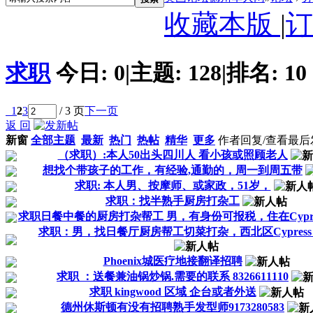
收藏本版
|
订
求职
今日:
0
|
主题:
128
|
排名:
10
1
2
3
/ 3 页
下一页
返 回
新窗
全部主题
最新
热门
热帖
精华
更多
作者
回复/查看
最后
（求职）:本人50出头四川人 看小孩或照顾老人
想找个带孩子的工作，有经验,通勤的，周一到周五带
求职: 本人男、按摩师、或家政，51岁，
求职：找半熟手厨房打杂工
求职日餐中餐的厨房打杂帮工 男，有身份可报税，住在Cypre
求职：男，找日餐厅厨房帮工切菜打杂，西北区Cypress，S
Phoenix城医疗地接翻译招聘
求职 ：送餐兼油锅炒锅.需要的联系 8326611110
求职 kingwood 区域 企台或者外送
德州休斯顿有没有招聘熟手发型师9173280583