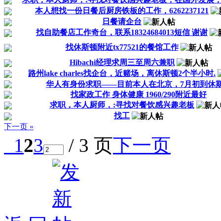
本人想找一份日餐后厨房铁板的工作，6262237121
日餐请企台
找自助餐店工作奇台，联系18324684013短信 谢谢
找休斯顿附近tx77521的餐馆工作
Hibachi经理求周三至周六兼职
路州lake charles找企台，近赌场，离休斯顿2个半小时.
华人有身份求职——目前本人在北京，7月初到休
找家政工作 身体健康 1960/290附近最好
求职，本人厨师，:寻找对餐饮感兴趣老板
找工
下一页 »
1
2
3
/ 3 页
下一页