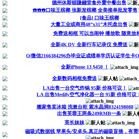
德州休斯頓賺錢堂食外賣中餐出售
☎️☎️☎️口味王槟榔 张新发槟榔 全美接单批发零售
[食品] 口味王槟榔
大量工业或商用48”x31”木托盘出售
免费送相框 可以当闹钟 播放歌 随意放
全新4K DV 全新行车记录仪 免费送
Q/微信2166384296办毕业证成绩单学历认证学生卡O
全新iPhone 13 $450 ！
全新数码相框免费送
LA出售一台空气炸锅 95新 价格可议！
LA 出售Medify空气净化器一台 95新 价格可议
搬家售卖冰箱 洗漱台柜 紫水晶洞8324198088
出售芙蓉王两条249RMB一条
英长妹妹
磁吸式数据线 苹果头/安卓头,真正的磁吸盲插，有