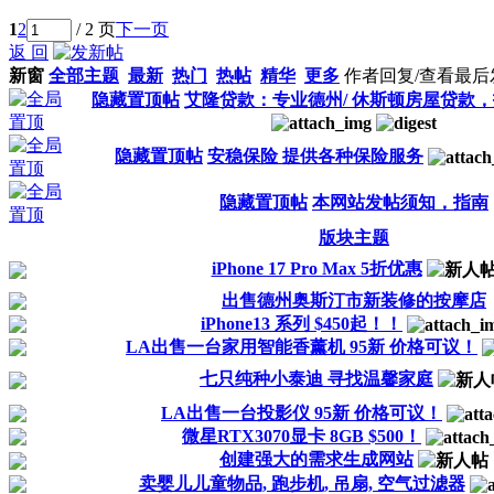
1
2
/ 2 页
下一页
返 回
新窗
全部主题
最新
热门
热帖
精华
更多
作者
回复/查看
最后
隐藏置顶帖
艾隆贷款：专业德州/ 休斯顿房屋贷款
隐藏置顶帖
安稳保险 提供各种保险服务
隐藏置顶帖
本网站发帖须知，指南
版块主题
iPhone 17 Pro Max 5折优惠
出售德州奥斯汀市新装修的按摩店
iPhone13 系列 $450起！！
LA出售一台家用智能香薰机 95新 价格可议！
七只纯种小泰迪 寻找温馨家庭
LA出售一台投影仪 95新 价格可议！
微星RTX3070显卡 8GB $500！
创建强大的需求生成网站
卖婴儿儿童物品, 跑步机, 吊扇, 空气过滤器