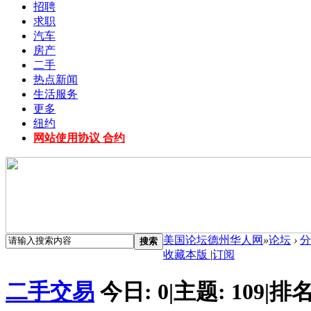
招聘
求职
汽车
房产
二手
热点新闻
生活服务
更多
纽约
网站使用协议 合约
美国论坛德州华人网
»
论坛
›
分
搜索
收藏本版
|
订阅
二手交易
今日:
0
|
主题:
109
|
排名