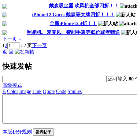
戴森吸尘器 吹风机全部四折！！
iPhone12 Gucci 戴森等大牌四折！！！
全新iPhone12 4折！！
照相机、麦克风、智能手表等低价或者赠送
下一页 »
1
2
/ 2 页
下一页
返 回
快速发帖
还可输入
80
高级模式
B
Color
Image
Link
Quote
Code
Smilies
本版积分规则
发表帖子