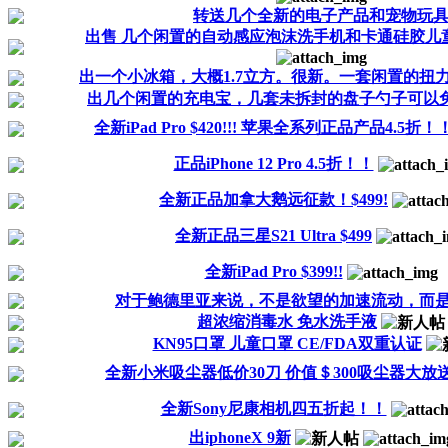
转送几个全新的电子产品和宠物玩
出售 几个闲置的自动感应泡沫洗手机和卡通硅胶儿
出一个小冰箱，大概1.7立方。很新。一套闲置的扭力扳
出几个闲置的充电宝，几套未拆封的盘子勺子可以
全新iPad Pro $420!!! 苹果全系列正品产品4.5折！
正品iPhone 12 Pro 4.5折！！
全新正品加拿大鹅远征款！$499!
全新正品三星S21 Ultra $499
全新iPad Pro $399!!
对于鲍德里亚来说，不是欲望的加速流动，而是系
超浓缩消毒水 免水洗手液
KN95口罩 儿童口罩 CE/FDA双重认证
全新小米吸尘器低价30刀 价值＄300吸尘器大放
全新Sony尼康相机四五折起！！
出iphoneX 9新