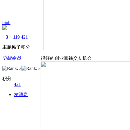
binh
3
119
421
主题
帖子
积分
中级会员
很好的创业赚钱交友机会
积分
421
发消息