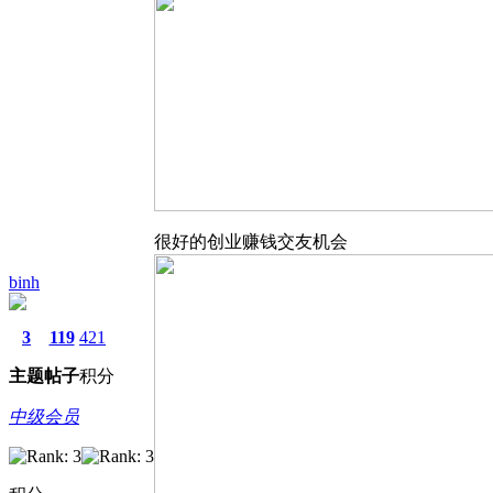
很好的创业赚钱交友机会
binh
3
119
421
主题
帖子
积分
中级会员