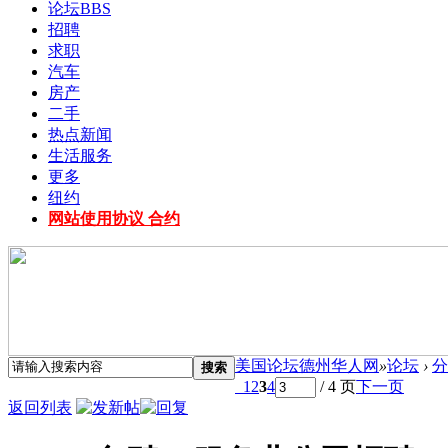
论坛
BBS
招聘
求职
汽车
房产
二手
热点新闻
生活服务
更多
纽约
网站使用协议 合约
美国论坛德州华人网
»
论坛
›
分
搜索
1
2
3
4
/ 4 页
下一页
返回列表