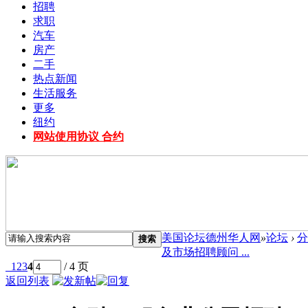
招聘
求职
汽车
房产
二手
热点新闻
生活服务
更多
纽约
网站使用协议 合约
美国论坛德州华人网
»
论坛
›
分
搜索
及市场招聘顾问 ...
1
2
3
4
/ 4 页
返回列表