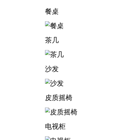
餐桌
茶几
沙发
皮质摇椅
电视柜