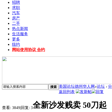
招聘
求职
汽车
房产
二手
热点新闻
生活服务
更多
纽约
网站使用协议 合约
美国论坛德州华人网
»
论坛
›
分
搜索
返回列表
全新沙发贱卖 50刀起
查看:
3849
|
回复:
3