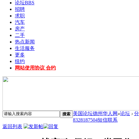
论坛
BBS
招聘
求职
汽车
房产
二手
热点新闻
生活服务
更多
纽约
网站使用协议 合约
美国论坛德州华人网
»
论坛
›
分
搜索
8328187504短信联系
返回列表