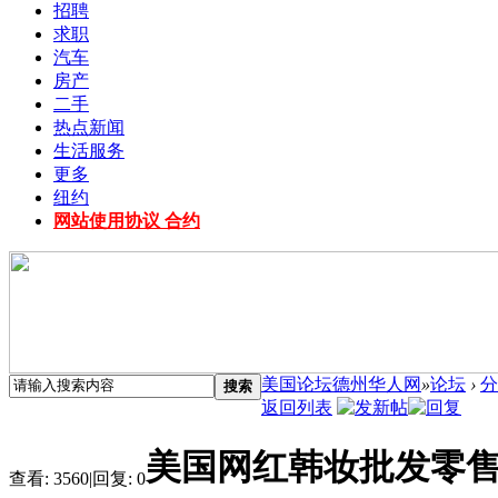
招聘
求职
汽车
房产
二手
热点新闻
生活服务
更多
纽约
网站使用协议 合约
美国论坛德州华人网
»
论坛
›
分
搜索
返回列表
美国网红韩妆批发零
查看:
3560
|
回复:
0