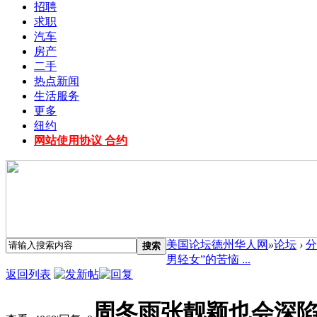
招聘
求职
汽车
房产
二手
热点新闻
生活服务
更多
纽约
网站使用协议 合约
美国论坛德州华人网
»
论坛
›
分
搜索
男轻女”的苦恼 ...
返回列表
周冬雨张靓颖也会深陷