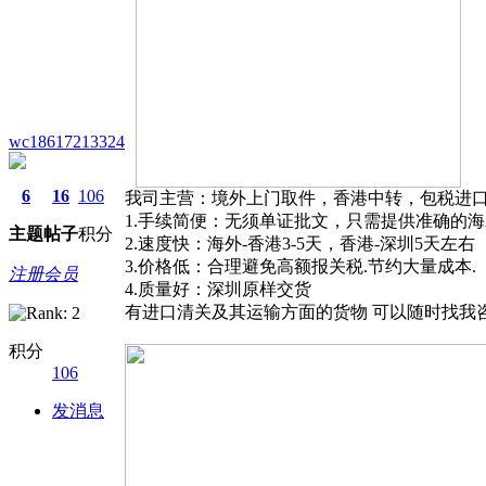
wc18617213324
6
16
106
我司主营：境外上门取件，香港中转，包税进
1.手续简便：无须单证批文，只需提供准确的
主题
帖子
积分
2.速度快：海外-香港3-5天，香港-深圳5天左右
3.价格低：合理避免高额报关税.节约大量成本.
注册会员
4.质量好：深圳原样交货
有进口清关及其运输方面的货物 可以随时找我
积分
106
发消息