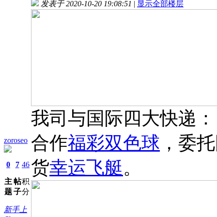
发表于 2020-10-20 19:08:51
|
显示全部楼层
我司与国际四大快递
合作
福彩双色球
，委托
zoroseo
货
幸运飞艇
。
0
7
46
主
帖
积
题
子
分
新手上