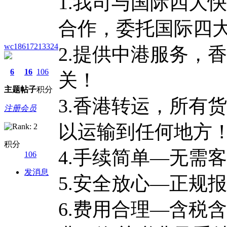
1.我司与国际四大快递：
合作，委托国际四
wc18617213324
2.提供中港服务，
6
16
106
关！
主题
帖子
积分
3.香港转运，所有
注册会员
以运输到任何地方
积分
4.手续简单—无需
106
发消息
5.安全放心—正规
6.费用合理—含税