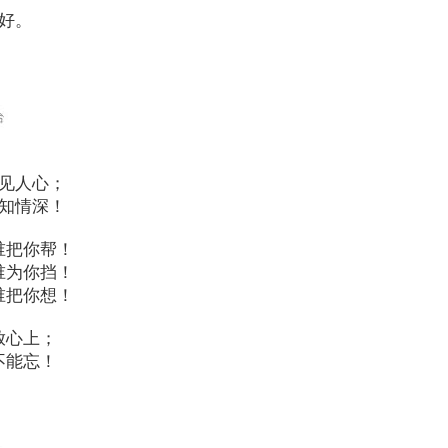
好。
见人心；
知情深！
谁把你帮！
谁为你挡！
谁把你想！
放心上；
不能忘！