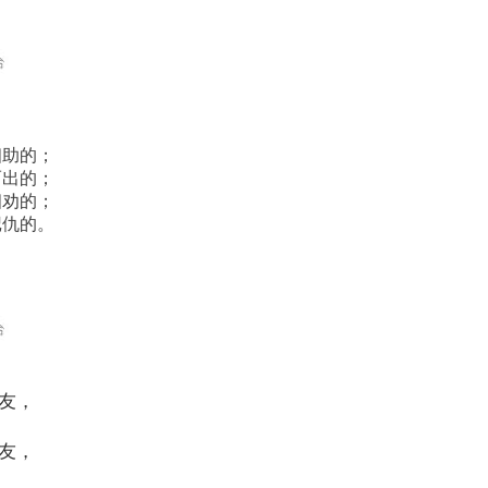
相助的；
而出的；
相劝的；
记仇的。
友，
。
友，
。