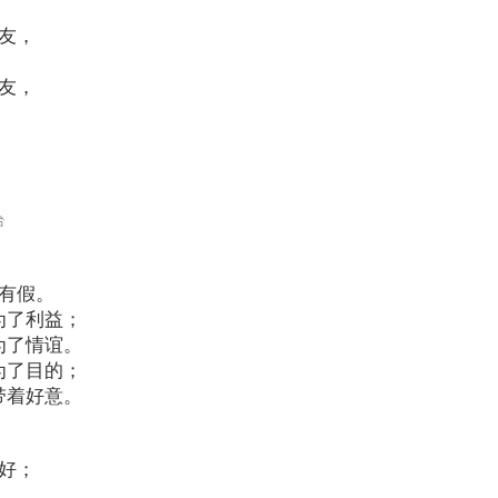
友，
。
友，
。
有假。
为了利益；
为了情谊。
为了目的；
带着好意。
好；