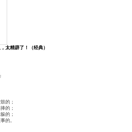
血，太精辟了！（经典）
堂鼓的；
你捧的；
你躲的；
实事的。