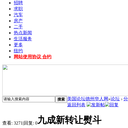
招聘
求职
汽车
房产
二手
热点新闻
生活服务
更多
纽约
网站使用协议 合约
美国论坛德州华人网
»
论坛
›
分
搜索
返回列表
九成新转让熨斗
查看:
3271
|
回复:
0