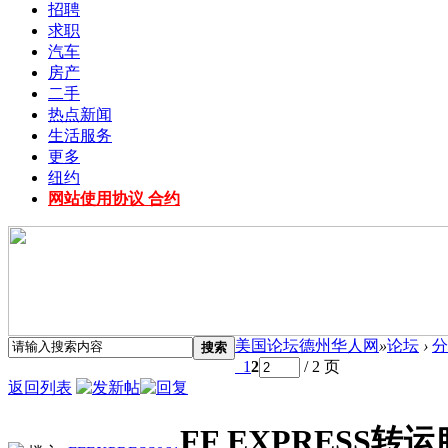
招聘
求职
汽车
房产
二手
热点新闻
生活服务
更多
纽约
网站使用协议 合约
美国论坛德州华人网
»
论坛
›
分
搜索
1
2
/ 2 页
返回列表
FF EXPRESS