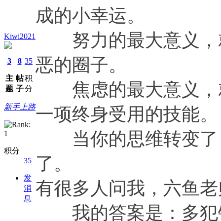
成的小幸运。
努力的最大意义，就
Kiwi2021
恶的圈子。
3
8
35
主
帖
积
焦虑的最大意义，就
题
子
分
新手上路
一项终身受用的技能。
当你的思维转变了，
积分
了。
35
发
有很多人问我，六鱼老
消
息
我的答案是：多犯