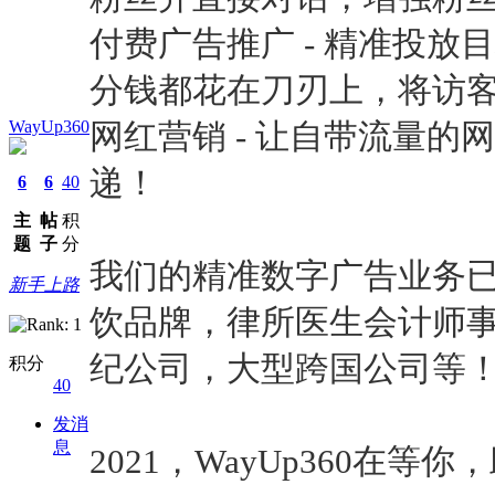
付费广告推广 - 精准投
分钱都花在刀刃上，将访
WayUp360
网红营销 - 让自带流量
递！
6
6
40
主
帖
积
题
子
分
我们的精准数字广告业务已
新手上路
饮品牌，律所医生会计师
纪公司，大型跨国公司等
积分
40
发消
息
2021，WayUp360在等你，