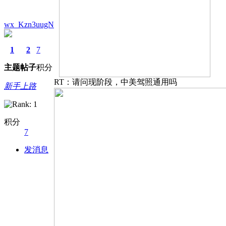
wx_Kzn3uugN
1
2
7
主题
帖子
积分
RT：请问现阶段，中美驾照通用吗
新手上路
积分
7
发消息