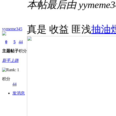
本帖最后由 yymeme345
真是 收益 匪浅
抽油
yymeme345
0
5
44
主题
帖子
积分
新手上路
积分
44
发消息