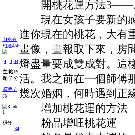
開桃花運方法3——
現在女孩子要新的感
進你現在的桃花，大有
山水有
相逢456
畫像，畫報取下來，房
燈盡量要成雙成對。這
4
4
34
主
帖
积
活。我之前在一個師傅
题
子
分
新手上
幾次婚姻，何時遇到正緣。
路
增加桃花運的方法
粉晶增旺桃花運
积分
34