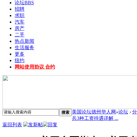
论坛
BBS
招聘
求职
汽车
房产
二手
热点新闻
生活服务
更多
纽约
网站使用协议 合约
美国论坛德州华人网
»
论坛
›
分
搜索
兵3种工资待遇详解 ...
返回列表