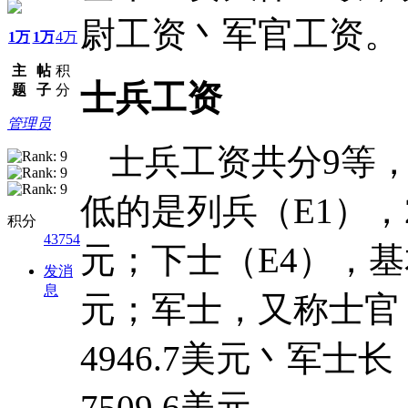
尉工资丶军官工资。
1万
1万
4万
主
帖
积
士兵工资
题
子
分
管理员
士兵工资共分9等，
低的是列兵（E1），2
积分
43754
元；下士（E4），基本月
发消
息
元；军士，又称士官（
4946.7美元丶军士长
7509.6美元。