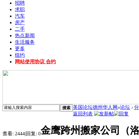
招聘
求职
汽车
房产
二手
热点新闻
生活服务
更多
纽约
网站使用协议 合约
美国论坛德州华人网
»
论坛
›
分
搜索
返回列表
金鹰跨州搬家公司（洛
查看:
2444
|
回复:
0