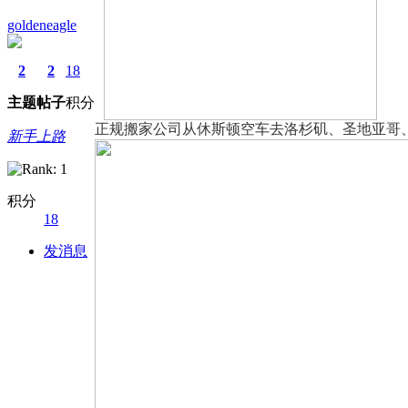
goldeneagle
2
2
18
主题
帖子
积分
正规搬家公司从休斯顿空车去洛杉矶、圣地亚哥、旧金
新手上路
积分
18
发消息