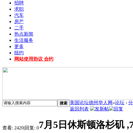
招聘
求职
汽车
房产
二手
热点新闻
生活服务
更多
纽约
网站使用协议 合约
美国论坛德州华人网
»
论坛
›
分
搜索
返回列表
7月5日休斯顿洛杉矶 
查看:
2420
|
回复:
0