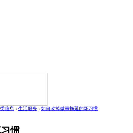
类信息
›
生活服务
›
如何改掉做事拖延的坏习惯
坏习惯