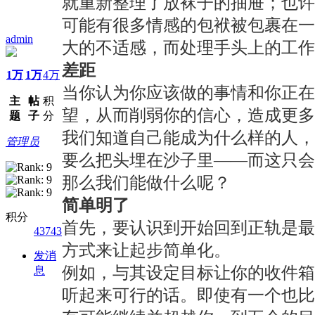
就重新整理了放袜子的抽屉；也
可能有很多情感的包袱被包裹在
admin
大的不适感，而处理手头上的工作
差距
1万
1万
4万
当你认为你应该做的事情和你正在
主
帖
积
望，从而削弱你的信心，造成更多
题
子
分
我们知道自己能成为什么样的人
管理员
要么把头埋在沙子里——而这只会
那么我们能做什么呢？
简单明了
积分
首先，要认识到开始回到正轨是
43743
方式来让起步简单化。
发消
例如，与其设定目标让你的收件
息
听起来可行的话。即使有一个也