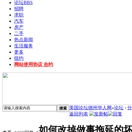
论坛
BBS
招聘
求职
汽车
房产
二手
热点新闻
生活服务
更多
纽约
网站使用协议 合约
美国论坛德州华人网
»
论坛
›
分
搜索
返回列表
如何改掉做事拖延的