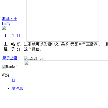
海賊丶王
Luffy
1
1
11
主
帖
积
进群就可以先领中文+美术0元领10节直播课，
题
子
分
这个微信。
新手上路
积分
11
发消息