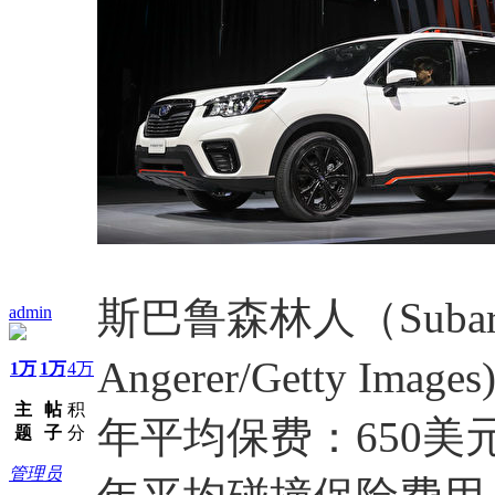
斯巴鲁森林人（Subaru 
admin
Angerer/Getty Images
1万
1万
4万
主
帖
积
年平均保费：650美
题
子
分
管理员