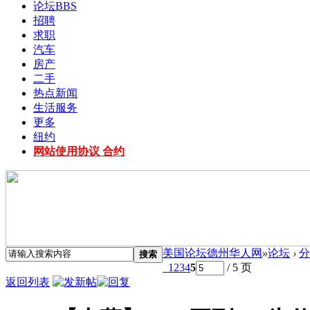
论坛
BBS
招聘
求职
汽车
房产
二手
热点新闻
生活服务
更多
纽约
网站使用协议 合约
美国论坛德州华人网
»
论坛
›
分
搜索
1
2
3
4
5
/ 5 页
返回列表