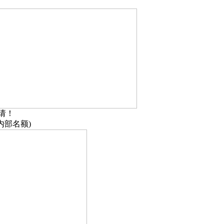
请！
内部名额)