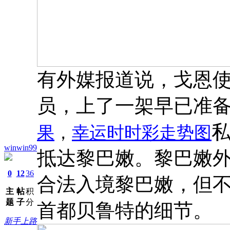
有外媒报道说，戈恩
员，上了一架早已准
果
，
幸运时时彩走势图
winwin99
抵达黎巴嫩。黎巴嫩外
0
12
36
合法入境黎巴嫩，但
主
帖
积
题
子
分
首都贝鲁特的细节。
新手上路