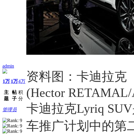
admin
资料图：卡迪拉克（Cad
1万
1万
4万
(Hector RETAMAL/
主
帖
积
题
子
分
卡迪拉克Lyriq 
管理员
车推广计划中的第