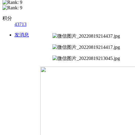
积分
43713
发消息