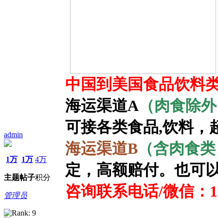
中国到美国食品饮料类
海运渠道A
（肉食除外
可接各类食品,饮料，
admin
海运渠道B
（含肉食类
1万
1万
4万
定，高额赔付。也可
主题
帖子
积分
咨询联系电话/微信：139
管理员