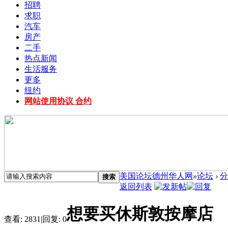
招聘
求职
汽车
房产
二手
热点新闻
生活服务
更多
纽约
网站使用协议 合约
美国论坛德州华人网
»
论坛
›
分
搜索
返回列表
想要买休斯敦按摩店
查看:
2831
|
回复:
0