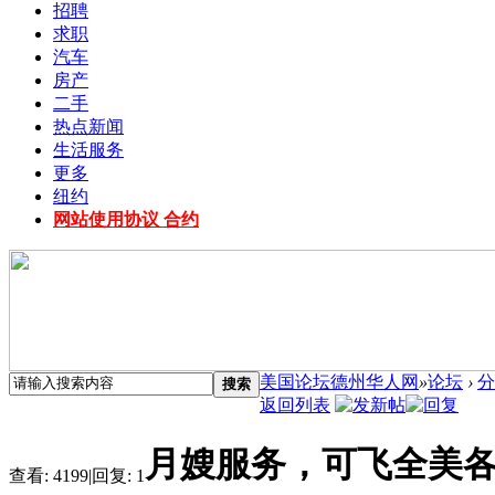
招聘
求职
汽车
房产
二手
热点新闻
生活服务
更多
纽约
网站使用协议 合约
美国论坛德州华人网
»
论坛
›
分
搜索
返回列表
月嫂服务，可飞全美
查看:
4199
|
回复:
1