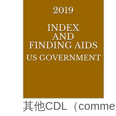
其他CDL（commerci