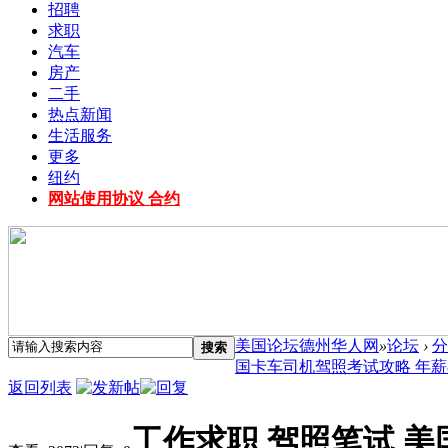
招聘
求职
汽车
房产
二手
热点新闻
生活服务
更多
纽约
网站使用协议 合约
美国论坛德州华人网
»
论坛
›
分
搜索
国卡车司机驾照考试攻略 年薪8万
返回列表
工作求职 驾照笔试 美