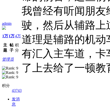
我曾经有听闻朋友
驶，然后从辅路上
admin
道理是辅路的机动
1万
1万
4万
主
帖
积
有汇入主车道，卡
题
子
分
管理员
了上去给了一顿教
积分
43743
发消
息