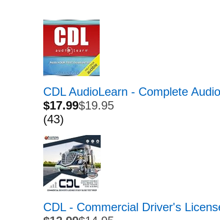
CDL AudioLearn - Complete Aud
$17.99
$19.95
(43)
CDL - Commercial Driver's Licen