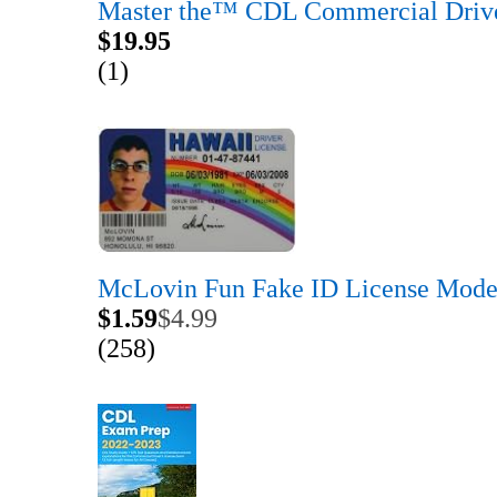
Master the™ CDL Commercial Drive
$19.95
(1)
McLovin Fun Fake ID License Mode
$1.59
$4.99
(258)