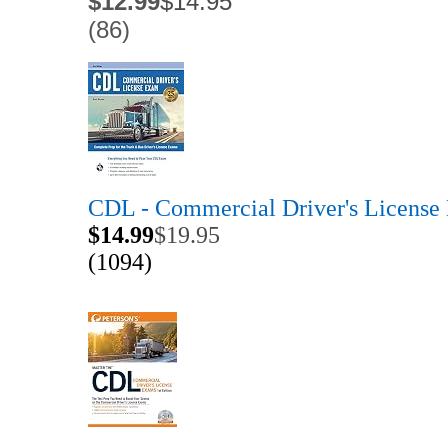
$12.99
$14.95
(86)
CDL - Commercial Driver's License
$14.99
$19.95
(1094)