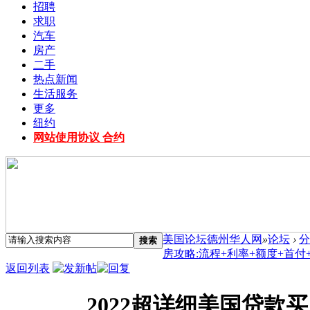
招聘
求职
汽车
房产
二手
热点新闻
生活服务
更多
纽约
网站使用协议 合约
美国论坛德州华人网
»
论坛
›
分
搜索
房攻略:流程+利率+额度+首付+注
返回列表
2022超详细美国贷款