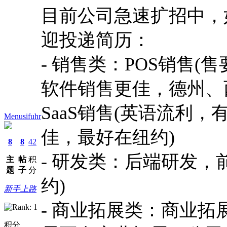
目前公司急速扩招中，
迎投递简历：
- 销售类：POS销售
软件销售更佳，德州、
SaaS销售(英语流利
Menusifuhr
佳，最好在纽约)
8
8
42
- 研发类：后端研发，
主
帖
积
题
子
分
约)
新手上路
- 商业拓展类：商业拓展
积分