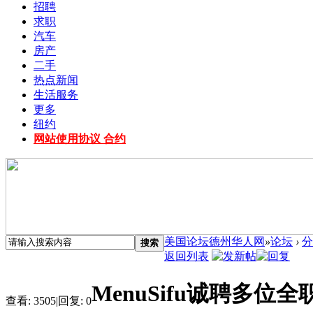
招聘
求职
汽车
房产
二手
热点新闻
生活服务
更多
纽约
网站使用协议 合约
美国论坛德州华人网
»
论坛
›
分
搜索
返回列表
MenuSifu诚聘多位
查看:
3505
|
回复:
0