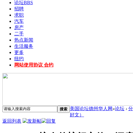
论坛
BBS
招聘
求职
汽车
房产
二手
热点新闻
生活服务
更多
纽约
网站使用协议 合约
美国论坛德州华人网
»
论坛
›
分
搜索
好文）
返回列表