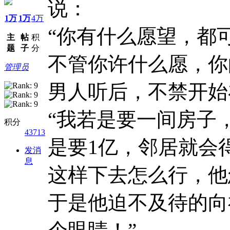
说：
1万
1万
4万
“你有什么愿望，都
主
帖
积
题
子
分
不管你许什么愿，你
管理员
男人听后，不禁开始
“我若是要一间房子
积分
43713
是要1亿，邻居就会
发消
息
这样下去怎么行，他
于是他迫不及待的向