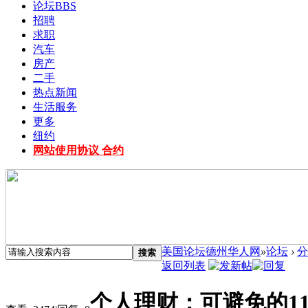
论坛
BBS
招聘
求职
汽车
房产
二手
热点新闻
生活服务
更多
纽约
网站使用协议 合约
美国论坛德州华人网
»
论坛
›
分
搜索
返回列表
个人理财：可避免的1