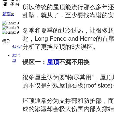
题
子
分
所以传统的屋顶能流行那么多年
管理员
乱坠，就从了，至少要找靠谱的安
冬季和夏季的过冷过热，让很多超
此，Long Fence and Home的首
积分
分析了更换屋顶的3大误区。
43754
发消
息
误区一：
屋顶
不漏不用换
很多屋主认为要“物尽其用”，屋
的不仅是外观屋顶石板(roof slate
屋顶通常分为支撑部和防护部，
成的渗漏却会极大伤害内部支撑结构