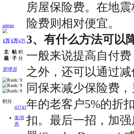
房屋保险费。在地震
险费则相对便宜。
admin
3、有什么方法可以
1万
1万
4万
一般来说提高自付费
主
帖
积
题
子
分
之外，还可以通过减
管理员
同保来减少保险费，
年的老客户5%的折扣
积分
43743
扣。最后一招，加强
发消
息