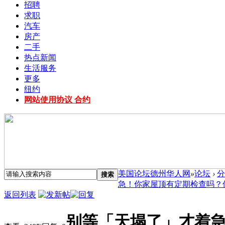
招聘
求职
汽车
房产
二手
热点新闻
生活服务
更多
纽约
网站使用协议 合约
美国论坛德州华人网
»
论坛
›
分
搜索
急！你家屋顶有定期检查吗？保险理
返回列表
别等「天塌了」才着急