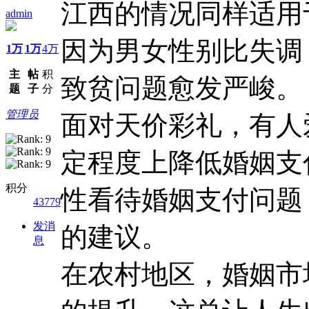
江西的情况同样适用
admin
因为男女性别比失调
1万
1万
4万
主
帖
积
致贫问题愈发严峻。
题
子
分
管理员
面对天价彩礼，有人爱
定程度上降低婚姻支付
积分
性看待婚姻支付问题，
43779
发消
的建议。
息
在农村地区，婚姻市