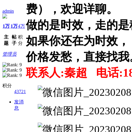
费），欢迎详聊。
admin
做的是时效，走的是
1万
1万
4万
主
帖
积
如果你还在为时效，
题
子
分
价格发愁，直接找我
管理员
联系人:秦超
电话:18
积分
43721
发消
息