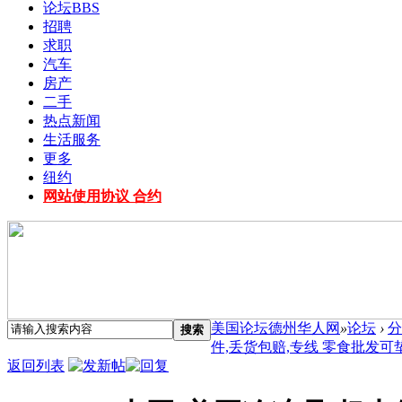
论坛
BBS
招聘
求职
汽车
房产
二手
热点新闻
生活服务
更多
纽约
网站使用协议 合约
美国论坛德州华人网
»
论坛
›
分
搜索
件,丢货包赔,专线 零食批发可垫资
返回列表