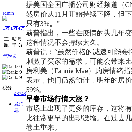
据美国全国广播公司财经频道（CNBC
然房价从11月开始持续下降，但
admin
只有3%。”
1万
1万
4万
赫普指出，一些在疫情的头几年
主
帖
积
这种情况不会持续太久。
题
子
分
赫普说：“虽然价格的减速可能会
管理员
刺激了买家的需求，可能会带来比
房利美（Fannie Mae）购房
表示，他们仍然预计，明年的房价
积分
59%。
43743
早春市场行情大涨？
发消
市场上出现了更多的库存，这将
息
比往常更早的出现激增。在过去几周
卷土重来。