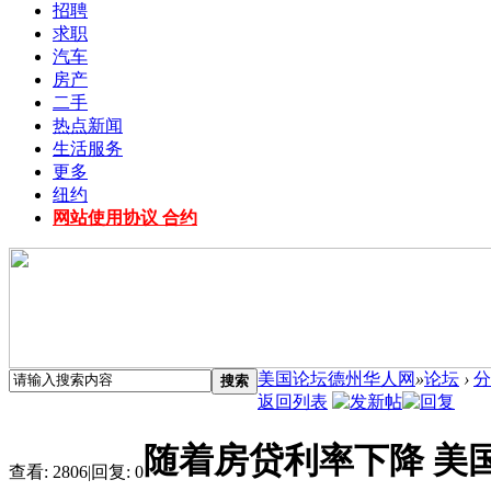
招聘
求职
汽车
房产
二手
热点新闻
生活服务
更多
纽约
网站使用协议 合约
美国论坛德州华人网
»
论坛
›
分
搜索
返回列表
随着房贷利率下降 美
查看:
2806
|
回复:
0