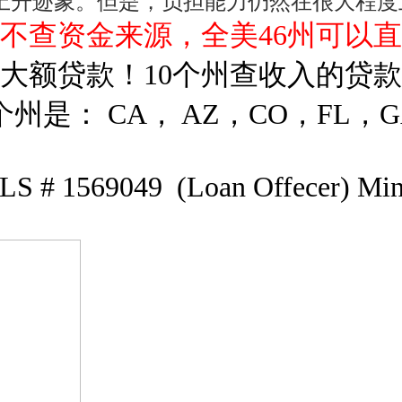
上升迹象。但是，负担能力仍然在很大程度
 不查资金来源，全美46州可以
率大额贷款！
10个州查收入的贷
个州是： CA， AZ，CO，FL，GA，
1569049 (Loan Offecer) Min