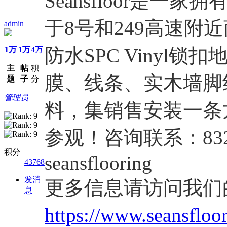
Seansfloor是
于8号和249高速附
admin
防水SPC Vinyl
1万
1万
4万
主
帖
积
膜、线条、实木墙脚
题
子
分
管理员
料，集销售安装一条
参观！咨询联系：832-
积分
seansflooring
43768
发消
更多信息请访问我们
息
https://www.seansfloo