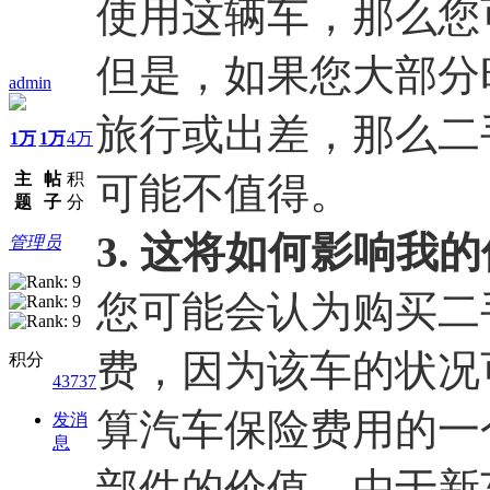
使用这辆车，那么您
但是，如果您大部分
admin
旅行或出差，那么二
1万
1万
4万
主
帖
积
可能不值得。
题
子
分
3. 这将如何影响我
管理员
您可能会认为购买二
费，因为该车的状况
积分
43737
算汽车保险费用的一
发消
息
部件的价值。由于新