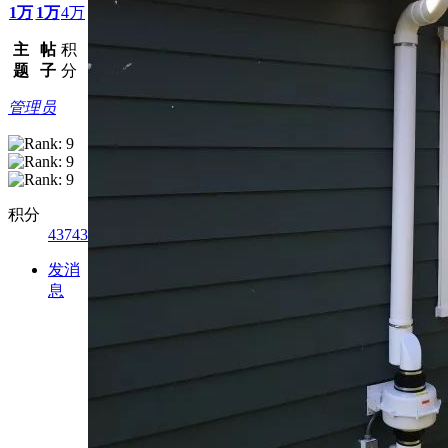
1万
1万
4万
主
帖
积
题
子
分
管理员
积分
43743
发消
息