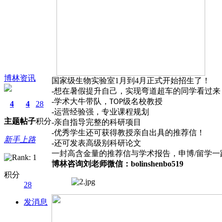
博林资讯
国家级生物实验室
1月到4月正式开始招生了！
-
想在暑假提升自己，实现弯道超车的同学看过来
-
学术大牛带队，
级名校教授
TOP
4
4
28
-
运营经验强，专业课程规划
主题
帖子
积分
-
亲自指导完整的科研项目
-
优秀学生还可获得教授亲自出具的推荐信！
新手上路
-
还可发表高级别科研论文
一封高含金量的推荐信与学术报告，申博
/
留学一
博林咨询刘老师微信：
bolinshenbo519
积分
28
发消息