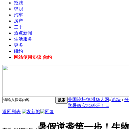
招聘
求职
汽车
房产
二手
热点新闻
生活服务
更多
纽约
网站使用协议 合约
美国论坛德州华人网
»
论坛
›
分
搜索
学暑假实地科研！ ...
返回列表
暑假逆袭第一步！生