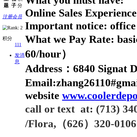
题
子
分
Online Sales Experience
注册会员
Important notice: offic
What we Pay
Rate:
basi
积分
111
60/hour）
发消
息
A
ddress：
6840 Signat 
E
mail:zhang26110#gma
website
www.coolerdepo
call or text at
:
(713) 34
/F
lora
,
（
626）320-0106