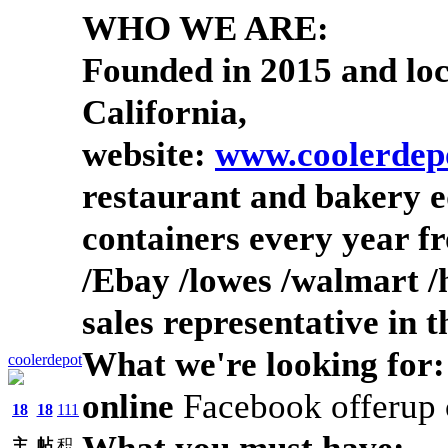
WHO WE ARE:
Founded in
2015
and
lo
California,
website:
www.coolerdep
restaurant and bakery e
containers
every year f
/
Ebay
/
low
e
s
/
walmart
/
sales representative
in
t
What we're looking for:
coolerdepot
online
Facebook offerup c
18
18
111
What you must have:
主
帖
积