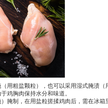
粗盐颗粒），也可以采用湿式腌渍（用盐水腌制）
助于鸡胸肉保持水分和味道。
）腌制，在用盐粒搓揉鸡肉后，需在冰箱里放