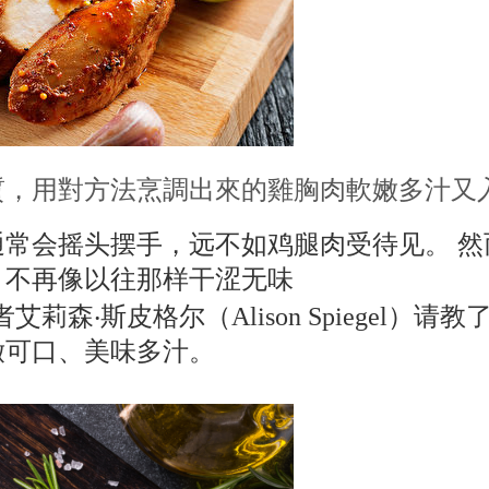
質，用對方法烹調出來的雞胸肉軟嫩多汁又
通常会摇头摆手，远不如鸡腿肉受待见。 
，不再像以往那样干涩无味
专栏作者艾莉森‧斯皮格尔（Alison Spieg
嫩可口、美味多汁。