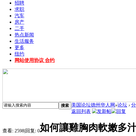
招聘
求职
汽车
房产
二手
热点新闻
生活服务
更多
纽约
网站使用协议 合约
美国论坛德州华人网
»
论坛
›
分
搜索
返回列表
如何讓雞胸肉軟嫩多汁
查看:
2598
|
回复:
0