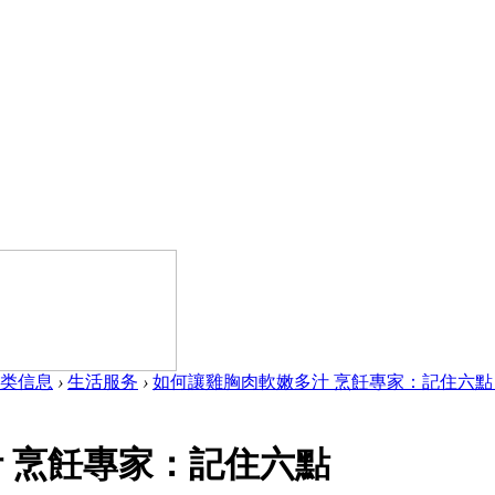
类信息
›
生活服务
›
如何讓雞胸肉軟嫩多汁 烹飪專家：記住六點 .
 烹飪專家：記住六點