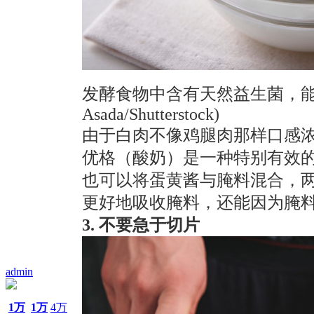
发酵食物中含有天然益生菌，能改
Asada/Shutterstock)
由于白肉不像鸡腿肉那样口感
优格（酸奶）是一种特别有效的
也可以将蛋黄酱与腌料混合，
更好地吸收腌料，还能因为腌
3. 不要急于切片
admin
1万
1万
4万