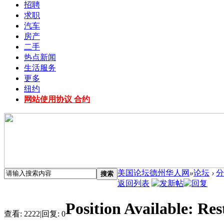
招聘
求职
汽车
房产
二手
热点新闻
生活服务
更多
纽约
网站使用协议 合约
美国论坛德州华人网
»
论坛
›
分
搜索
返回列表
Position Available: Re
查看:
2222
|
回复:
0