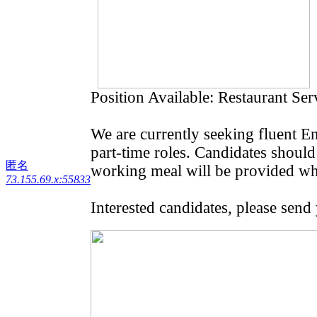
Position Available: Restaurant Ser
We are currently seeking fluent En
part-time roles. Candidates should
匿名
working meal will be provided wh
73.155.69.x:55833
Interested candidates, please sen