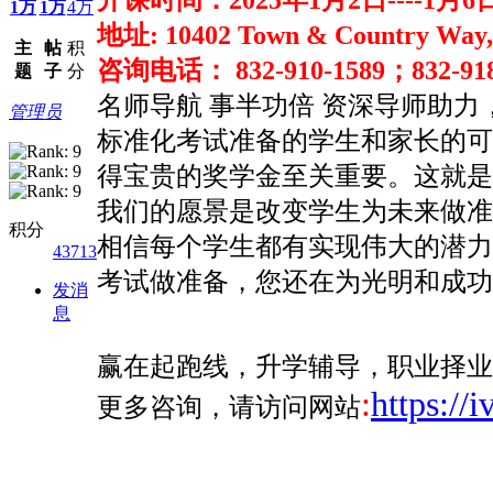
1万
1万
4万
地址: 10402 Town & Country 
主
帖
积
咨询电话： 832-910-1589；832-918
题
子
分
名师导航 事半功倍 资深导师助力
管理员
标准化考试准备的学生和家长的可靠资
得宝贵的奖学金至关重要。这就
我们的愿景是改变学生为未来做
积分
相信每个学生都有实现伟大的潜
43713
考试做准备，您还在为光明和成
发消
息
赢在起跑线，升学辅导，职业择业
:
https://
更多咨询，请访问网站