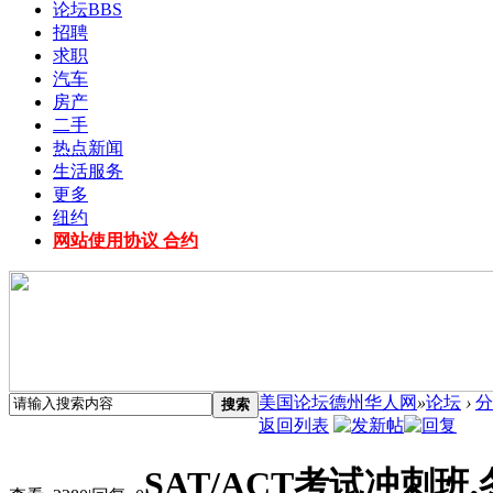
论坛
BBS
招聘
求职
汽车
房产
二手
热点新闻
生活服务
更多
纽约
网站使用协议 合约
美国论坛德州华人网
»
论坛
›
分
搜索
返回列表
SAT/ACT考试冲刺班