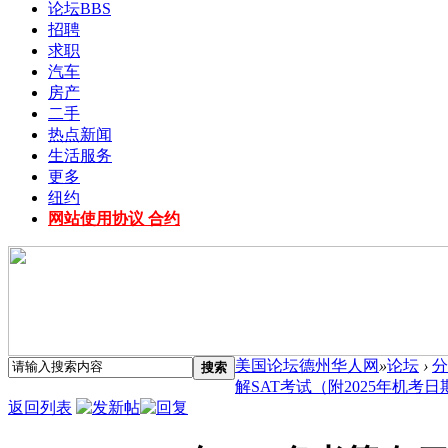
论坛
BBS
招聘
求职
汽车
房产
二手
热点新闻
生活服务
更多
纽约
网站使用协议 合约
美国论坛德州华人网
»
论坛
›
分
搜索
解SAT考试（附2025年机考日期及
返回列表