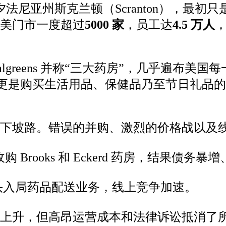
法尼亚州斯克兰顿（Scranton），最
，全美门市一度超过
5000 家
，员工达
4.5 万人
，
S、Walgreens 并称“三大药房”，几乎
地方，更是购买生活用品、保健品乃至节日礼品
始走下坡路。错误的并购、激烈的价格战以及
美元收购 Brooks 和 Eckerd 药房，结果债
头入局药品配送业务，线上竞争加速。
上升，但高昂运营成本和法律诉讼抵消了