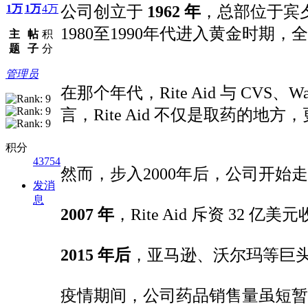
1万
1万
4万
公司创立于
1962 年
，总部位于宾夕
1980至1990年代进入黄金时期
主
帖
积
题
子
分
管理员
在那个年代，Rite Aid 与 CV
言，Rite Aid 不仅是取药的
积分
43754
然而，步入2000年后，公司开
发消
息
2007 年
，Rite Aid 斥资 32 亿
2015 年后
，亚马逊、沃尔玛等巨
疫情期间，公司药品销售量虽短暂