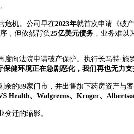
。
入经营危机。公司早在
2023年
就首次申请《破产
序，但依然背负
25亿美元债务
，业务难以
得不再度向法院申请破产保护。执行长马特·施罗德（
疗保健环境正在急剧恶化，我们再也无力支
关闭了剩余的89家门市，并出售旗下药房资产与
VS Health、Walgreens、Kroger、Albertson
房行业变迁的缩影。